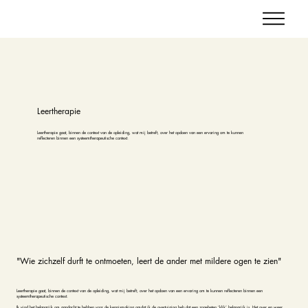
Leertherapie
Leertherapie gaat, binnen de context van de opleiding, wat mij betreft, over het opdoen van een ervaring om te kunnen
reflecteren binnen een systeemtherapeutische context.
"Wie zichzelf durft te ontmoeten, leert de ander met mildere ogen te zien"
Leertherapie gaat, binnen de context van de opleiding, wat mij betreft, over het opdoen van een ervaring om te kunnen reflecteren binnen een
systeemtherapeutische context.
Ik vind het belangrijk om aandacht te hebben voor de kennismaking omdat ik de overtuiging heb dat een zogeheten ‘klik’ belangrijk is. Het over en weer