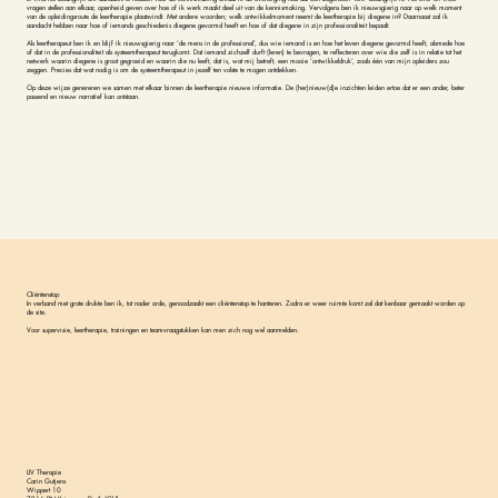
vragen stellen aan elkaar, openheid geven over hoe of ik werk maakt deel uit van de kennismaking. Vervolgens ben ik nieuwsgierig naar op welk moment
van de opleidingsroute de leertherapie plaatsvindt. Met andere woorden; welk ontwikkelmoment neemt de leertherapie bij diegene in? Daarnaast zal ik
aandacht hebben naar hoe of iemands geschiedenis diegene gevormd heeft en hoe of dat diegene in zijn professionaliteit bepaalt.
Als leertherapeut ben ik en blijf ik nieuwsgierig naar ‘de mens in de professional’, dus wie iemand is en hoe het leven diegene gevormd heeft, alsmede hoe
of dat in de professionaliteit als systeemtherapeut terugkomt. Dat iemand zichzelf durft (leren) te bevragen, te reflecteren over wie die zelf is in relatie tot het
netwerk waarin diegene is groot gegroeid en waarin die nu leeft, dat is, wat mij betreft, een mooie ‘ontwikkeldruk’, zoals één van mijn opleiders zou
zeggen. Precies dat wat nodig is om de systeemtherapeut in jezelf ten volste te mogen ontdekken.
Op deze wijze genereren we samen met elkaar binnen de leertherapie nieuwe informatie. De (her)nieuw(d)e inzichten leiden ertoe dat er een ander, beter
passend en nieuw narratief kan ontstaan.
Cliëntenstop
In verband met grote drukte ben ik, tot nader orde, genoodzaakt een cliëntenstop te hanteren. Zodra er weer ruimte komt zal dat kenbaar gemaakt worden op
de site.
Voor supervisie, leertherapie, trainingen en teamvraagstukken kan men zich nog wel aanmelden.
LIV Therapie
Carin Gutjens
Wippert 10