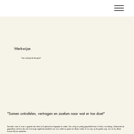
Werkwijze
Hoe verloopt de therapie?
"Samen ontrafelen, vertragen en zoeken naar wat er toe doet"
Eenieder waar ik mee in gesprek ben dient zich gehoord en begrepen te voelen. Een veilig en prettig gespreksklimaat is hierbij van belang. Gedurende de
gesprekken zal hier dan ook met enige regelmaat aandacht voor zijn zodat we goed van elkaar weten of we nog ‘op de goede weg’ zijn en bij elkaar
kunnen blijven aansluiten.