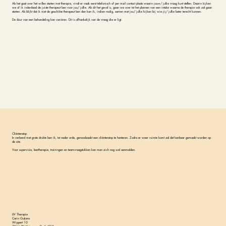
Als het gaat over het willen starten met therapie, vindt er vaak eerst telefonisch of per mail contact plaats waarin jouw/ jullie vraag kunt stellen. Daarin kijken
we of ik inderdaad de juiste therapeut ben voor jou/ jullie. Als dit het geval is, gaan we over tot het plannen van een intake waarna de therapie ook zal gaan
starten. Als blijkt dat ik niet de geschikte therapeut ben dan kan ik, indien nodig, samen met jou/ jullie kijken bij wie jij/ jullie beter terecht kunnen.
De duur van een behandeling kan variëren. Dit is afhankelijk van de vraag die er ligt.
Cliëntenstop
In verband met grote drukte ben ik, tot nader orde, genoodzaakt een cliëntenstop te hanteren. Zodra er weer ruimte komt zal dat kenbaar gemaakt worden op
de site.
Voor supervisie, leertherapie, trainingen en teamvraagstukken kan men zich nog wel aanmelden.
LIV Therapie
Carin Gutjens
Wippert 10